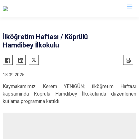
Çanakkale
İlköğretim Haftası / Köprülü
Hamdibey İlkokulu
Ayvacık
Ezine
Bayramiç
Gelibolu
Biga
Gökçeada
18.09.2025
Bozcaada
Lapseki
Kaymakamımız Kerem YENİGÜN; İlköğretim Haftası
Çan
Yenice
kapsamında Köprülü Hamdibey İlkokulunda düzenlenen
Eceabat
kutlama programına katıldı.