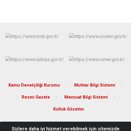
Kamu Denetçiliği Kurumu
Muhtar Bilgi Sistemi
Resmi Gazete
Mevzuat Bilgi Sistemi
Kolluk Gözetim
İsmetpaşa Mahallesi, Nusret Mayın Caddesi, No:10, 17900
Sizlere daha iyi hizmet verebilmek için sitemizde
Eceabat/Çanakkale