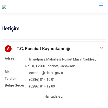
Çanakkale
İletişim
Ayvacık
Ezine
Bayramiç
Gelibolu
T.C. Eceabat Kaymakamlığı
A
Biga
Gökçeada
Adres
İsmetpaşa Mahallesi, Nusret Mayın Caddesi,
Bozcaada
Lapseki
No:10, 17900 Eceabat/Çanakkale
Çan
Yenice
Mail
eceabat@icisleri.gov.tr
Eceabat
Telefon
(0286) 814 10 01
Belge Geçer
(0286) 814 12 09
Haritada Gör