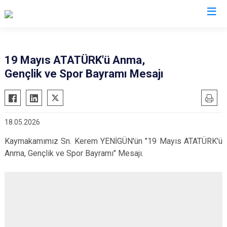
Çanakkale
19 Mayıs ATATÜRK'ü Anma,
Gençlik ve Spor Bayramı Mesajı
Ayvacık
Ezine
Bayramiç
Gelibolu
Biga
Gökçeada
18.05.2026
Bozcaada
Lapseki
Kaymakamımız Sn. Kerem YENİGÜN'ün "19 Mayıs ATATÜRK'ü
Çan
Yenice
Anma, Gençlik ve Spor Bayramı" Mesajı.
Eceabat